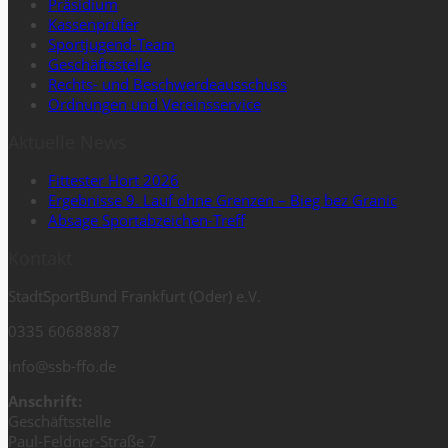
Präsidium
Kassenprüfer
Sportjugend-Team
Geschäftsstelle
Rechts- und Beschwerdeausschuss
Ordnungen und Vereinsservice
Aktuelle News
Fittester Hort 2026
Ergebnisse 9. Lauf ohne Grenzen – Bieg bez Granic
Absage Sportabzeichen-Treff
Kontakt
StadtSportBund Frankfurt (Oder) e.V.
0335 60688887
info@ssb-ffo.de
Anschrift:
Geschäftsstelle
Paul-Feldner-Straße 7