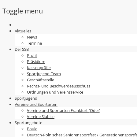
Toggle menu
Skip
to
Aktuelles
content
News
Termine
Der SSB
Profil
Präsidium
Kassenprüfer
Sportjugend-Team
Geschäftsstelle
Rechts- und Beschwerdeausschuss
Ordnungen und Vereinsservice
Sportjugend
Vereine und Sportarten
Vereine und Sportarten Frankfurt (Oder)
Vereine Slubice
Sportangebote
Boule
Deutsch-Polnisches Seniorensportfest / Generationensportf