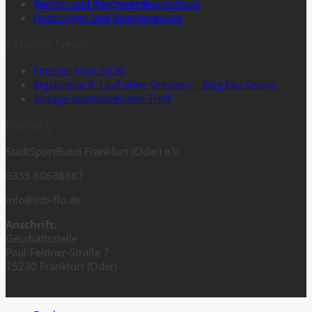
Rechts- und Beschwerdeausschuss
Ordnungen und Vereinsservice
Aktuelle News
Fittester Hort 2026
Ergebnisse 9. Lauf ohne Grenzen – Bieg bez Granic
Absage Sportabzeichen-Treff
Kontakt
StadtSportBund Frankfurt (Oder) e.V.
0335 60688887
info@ssb-ffo.de
Anschrift:
Geschäftsstelle
Paul-Feldner-Straße 7
15230 Frankfurt (Oder)