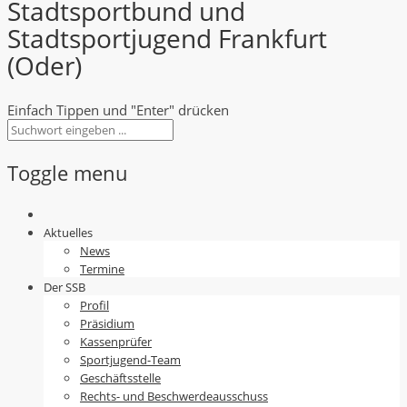
Stadtsportbund und
Stadtsportjugend Frankfurt
(Oder)
Einfach Tippen und "Enter" drücken
Toggle menu
Skip
to
Aktuelles
content
News
Termine
Der SSB
Profil
Präsidium
Kassenprüfer
Sportjugend-Team
Geschäftsstelle
Rechts- und Beschwerdeausschuss