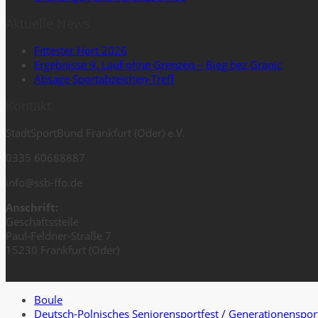
Aktuelle News
Fittester Hort 2026
Ergebnisse 9. Lauf ohne Grenzen – Bieg bez Granic
Absage Sportabzeichen-Treff
Kontakt
StadtSportBund Frankfurt (Oder) e.V.
0335 60688887
info@ssb-ffo.de
Anschrift:
Geschäftsstelle
Paul-Feldner-Straße 7
15230 Frankfurt (Oder)
Boule
Deutsch-Polnisches Seniorensportfest / Generationenspor