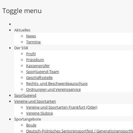
Toggle menu
Skip
to
Aktuelles
content
News
Termine
Der SSB
Profil
Präsidium
Kassenprüfer
Sportjugend-Team
Geschäftsstelle
Rechts- und Beschwerdeausschuss
Ordnungen und Vereinsservice
Sportjugend
Vereine und Sportarten
Vereine und Sportarten Frankfurt (Oder)
Vereine Slubice
Sportangebote
Boule
Deutsch-Polnisches Seniorensportfest / Generationensportf