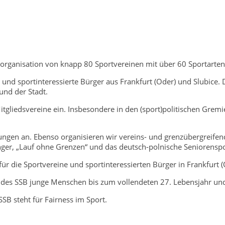
chorganisation von knapp 80 Sportvereinen mit über 60 Sportarten
e und sportinteressierte Bürger aus Frankfurt (Oder) und Slubice.
und der Stadt.
 Mitgliedsvereine ein. Insbesondere in den (sport)politischen Gr
tungen an. Ebenso organisieren wir vereins- und grenzübergreife
er, „Lauf ohne Grenzen“ und das deutsch-polnische Seniorenspor
für die Sportvereine und sportinteressierten Bürger in Frankfurt (
n des SSB junge Menschen bis zum vollendeten 27. Lebensjahr und 
SB steht für Fairness im Sport.