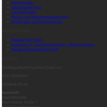
Kassenprüfer
Sportjugend-Team
Geschäftsstelle
Rechts- und Beschwerdeausschuss
Ordnungen und Vereinsservice
Aktuelle News
Fittester Hort 2026
Ergebnisse 9. Lauf ohne Grenzen – Bieg bez Granic
Absage Sportabzeichen-Treff
Kontakt
StadtSportBund Frankfurt (Oder) e.V.
0335 60688887
info@ssb-ffo.de
Anschrift:
Geschäftsstelle
Paul-Feldner-Straße 7
15230 Frankfurt (Oder)