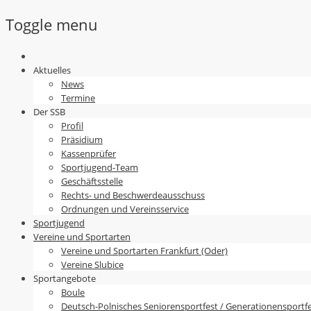
Toggle menu
Skip
to
Aktuelles
content
News
Termine
Der SSB
Profil
Präsidium
Kassenprüfer
Sportjugend-Team
Geschäftsstelle
Rechts- und Beschwerdeausschuss
Ordnungen und Vereinsservice
Sportjugend
Vereine und Sportarten
Vereine und Sportarten Frankfurt (Oder)
Vereine Slubice
Sportangebote
Boule
Deutsch-Polnisches Seniorensportfest / Generationensportf