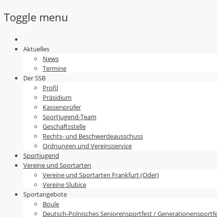
Toggle menu
Skip
to
Aktuelles
content
News
Termine
Der SSB
Profil
Präsidium
Kassenprüfer
Sportjugend-Team
Geschäftsstelle
Rechts- und Beschwerdeausschuss
Ordnungen und Vereinsservice
Sportjugend
Vereine und Sportarten
Vereine und Sportarten Frankfurt (Oder)
Vereine Slubice
Sportangebote
Boule
Deutsch-Polnisches Seniorensportfest / Generationensportf