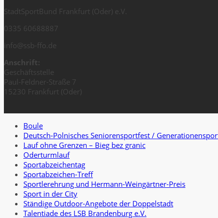
StadtSportBund Frankfurt (Oder) e.V.
0335 60688887
info@ssb-ffo.de
Anschrift:
Geschäftsstelle
Paul-Feldner-Straße 7
15230 Frankfurt (Oder)
Boule
Deutsch-Polnisches Seniorensportfest / Generationenspor
Lauf ohne Grenzen – Bieg bez granic
Oderturmlauf
Sportabzeichentag
Sportabzeichen-Treff
Sportlerehrung und Hermann-Weingärtner-Preis
Sport in der City
Ständige Outdoor-Angebote der Doppelstadt
Talentiade des LSB Brandenburg e.V.