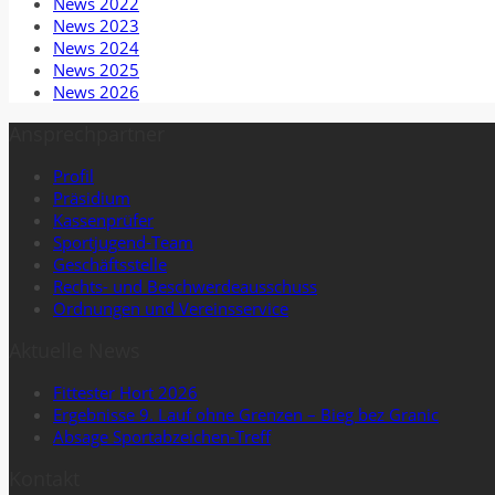
News 2022
News 2023
News 2024
News 2025
News 2026
Ansprechpartner
Profil
Präsidium
Kassenprüfer
Sportjugend-Team
Geschäftsstelle
Rechts- und Beschwerdeausschuss
Ordnungen und Vereinsservice
Aktuelle News
Fittester Hort 2026
Ergebnisse 9. Lauf ohne Grenzen – Bieg bez Granic
Absage Sportabzeichen-Treff
Kontakt