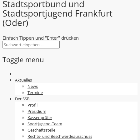
Stadtsportbund und
Stadtsportjugend Frankfurt
(Oder)
Einfach Tippen und "Enter" drücken
Toggle menu
Skip
to
Aktuelles
content
News
Termine
Der SSB
Profil
Präsidium
Kassenprüfer
Sportjugend-Team
Geschäftsstelle
Rechts- und Beschwerdeausschuss