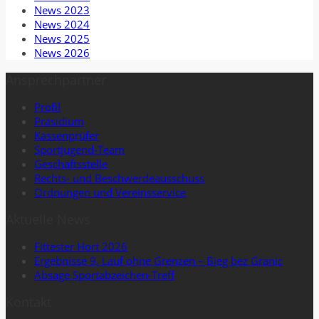
News 2023
News 2024
News 2025
News 2026
Ansprechpartner
Profil
Präsidium
Kassenprüfer
Sportjugend-Team
Geschäftsstelle
Rechts- und Beschwerdeausschuss
Ordnungen und Vereinsservice
Aktuelle News
Fittester Hort 2026
Ergebnisse 9. Lauf ohne Grenzen – Bieg bez Granic
Absage Sportabzeichen-Treff
Kontakt