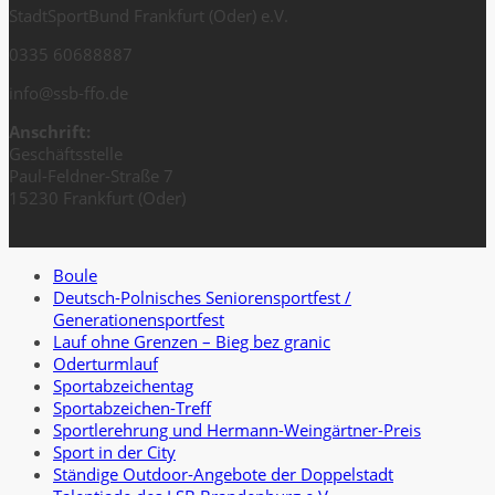
StadtSportBund Frankfurt (Oder) e.V.
0335 60688887
info@ssb-ffo.de
Anschrift:
Geschäftsstelle
Paul-Feldner-Straße 7
15230 Frankfurt (Oder)
Boule
Deutsch-Polnisches Seniorensportfest /
Generationensportfest
Lauf ohne Grenzen – Bieg bez granic
Oderturmlauf
Sportabzeichentag
Sportabzeichen-Treff
Sportlerehrung und Hermann-Weingärtner-Preis
Sport in der City
Ständige Outdoor-Angebote der Doppelstadt