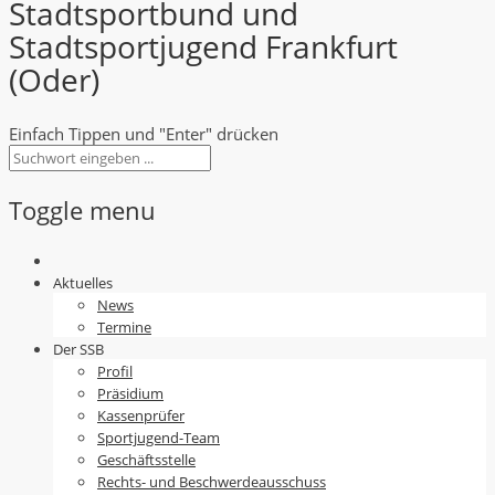
Stadtsportbund und
Stadtsportjugend Frankfurt
(Oder)
Einfach Tippen und "Enter" drücken
Toggle menu
Skip
to
Aktuelles
content
News
Termine
Der SSB
Profil
Präsidium
Kassenprüfer
Sportjugend-Team
Geschäftsstelle
Rechts- und Beschwerdeausschuss