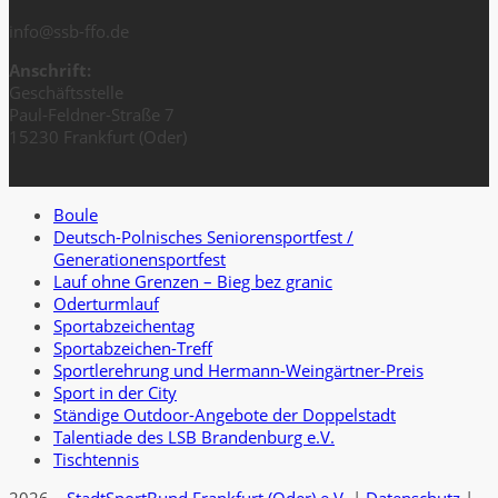
info@ssb-ffo.de
Anschrift:
Geschäftsstelle
Paul-Feldner-Straße 7
15230 Frankfurt (Oder)
Boule
Deutsch-Polnisches Seniorensportfest /
Generationensportfest
Lauf ohne Grenzen – Bieg bez granic
Oderturmlauf
Sportabzeichentag
Sportabzeichen-Treff
Sportlerehrung und Hermann-Weingärtner-Preis
Sport in der City
Ständige Outdoor-Angebote der Doppelstadt
Talentiade des LSB Brandenburg e.V.
Tischtennis