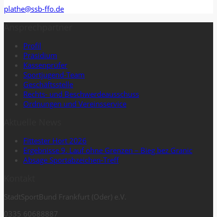
plathe@ssb-ffo.de
Ansprechpartner
Profil
Präsidium
Kassenprüfer
Sportjugend-Team
Geschäftsstelle
Rechts- und Beschwerdeausschuss
Ordnungen und Vereinsservice
Aktuelle News
Fittester Hort 2026
Ergebnisse 9. Lauf ohne Grenzen – Bieg bez Granic
Absage Sportabzeichen-Treff
Kontakt
StadtSportBund Frankfurt (Oder) e.V.
0335 60688887