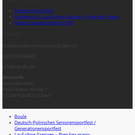
Fittester Hort 2026
Ergebnisse 9. Lauf ohne Grenzen – Bieg bez Granic
Absage Sportabzeichen-Treff
Kontakt
StadtSportBund Frankfurt (Oder) e.V.
0335 60688887
info@ssb-ffo.de
Anschrift:
Geschäftsstelle
Paul-Feldner-Straße 7
15230 Frankfurt (Oder)
Boule
Deutsch-Polnisches Seniorensportfest /
Generationensportfest
Lauf ohne Grenzen – Bieg bez granic