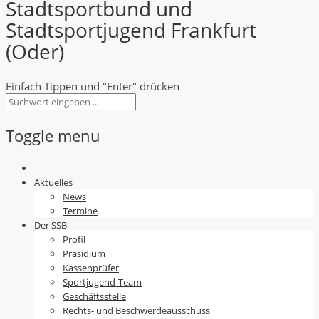
Stadtsportbund und
Stadtsportjugend Frankfurt
(Oder)
Einfach Tippen und "Enter" drücken
Toggle menu
Skip
to
Aktuelles
content
News
Termine
Der SSB
Profil
Präsidium
Kassenprüfer
Sportjugend-Team
Geschäftsstelle
Rechts- und Beschwerdeausschuss