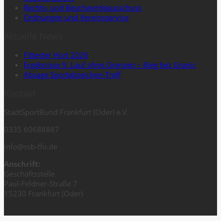
Rechts- und Beschwerdeausschuss
Ordnungen und Vereinsservice
Aktuelle News
Fittester Hort 2026
Ergebnisse 9. Lauf ohne Grenzen – Bieg bez Granic
Absage Sportabzeichen-Treff
Kontakt
StadtSportBund Frankfurt (Oder) e.V.
0335 60688887
info@ssb-ffo.de
Anschrift:
Geschäftsstelle
Paul-Feldner-Straße 7
15230 Frankfurt (Oder)