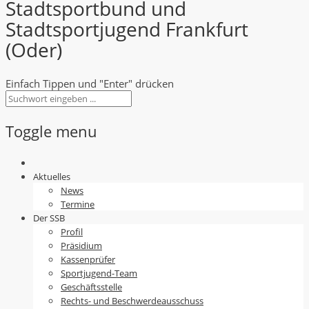
Stadtsportbund und
Stadtsportjugend Frankfurt
(Oder)
Einfach Tippen und "Enter" drücken
Toggle menu
Skip
to
Aktuelles
content
News
Termine
Der SSB
Profil
Präsidium
Kassenprüfer
Sportjugend-Team
Geschäftsstelle
Rechts- und Beschwerdeausschuss