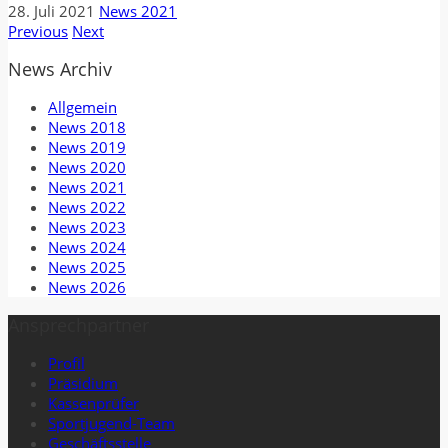
28. Juli 2021
News 2021
Previous
Next
News Archiv
Allgemein
News 2018
News 2019
News 2020
News 2021
News 2022
News 2023
News 2024
News 2025
News 2026
Ansprechpartner
Profil
Präsidium
Kassenprüfer
Sportjugend-Team
Geschäftsstelle