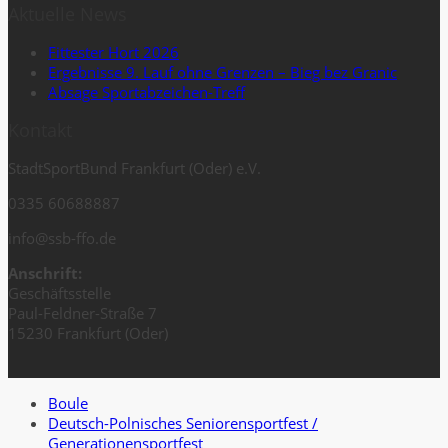
Aktuelle News
Fittester Hort 2026
Ergebnisse 9. Lauf ohne Grenzen – Bieg bez Granic
Absage Sportabzeichen-Treff
Kontakt
StadtSportBund Frankfurt (Oder) e.V.
0335 60688887
info@ssb-ffo.de
Anschrift:
Geschäftsstelle
Paul-Feldner-Straße 7
15230 Frankfurt (Oder)
Boule
Deutsch-Polnisches Seniorensportfest /
Generationensportfest