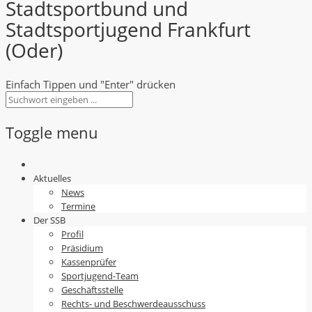
Stadtsportbund und
Stadtsportjugend Frankfurt
(Oder)
Einfach Tippen und "Enter" drücken
Toggle menu
Skip
to
Aktuelles
content
News
Termine
Der SSB
Profil
Präsidium
Kassenprüfer
Sportjugend-Team
Geschäftsstelle
Rechts- und Beschwerdeausschuss