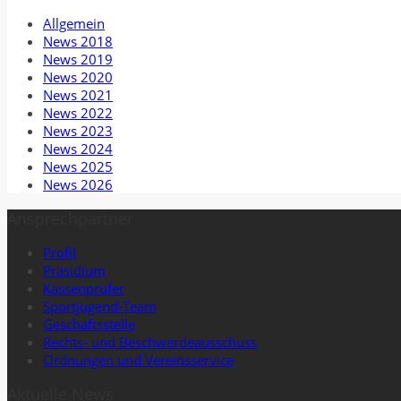
Allgemein
News 2018
News 2019
News 2020
News 2021
News 2022
News 2023
News 2024
News 2025
News 2026
Ansprechpartner
Profil
Präsidium
Kassenprüfer
Sportjugend-Team
Geschäftsstelle
Rechts- und Beschwerdeausschuss
Ordnungen und Vereinsservice
Aktuelle News