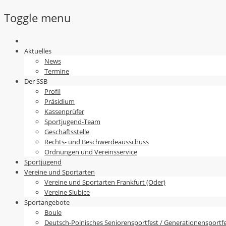
Toggle menu
Skip
to
Aktuelles
content
News
Termine
Der SSB
Profil
Präsidium
Kassenprüfer
Sportjugend-Team
Geschäftsstelle
Rechts- und Beschwerdeausschuss
Ordnungen und Vereinsservice
Sportjugend
Vereine und Sportarten
Vereine und Sportarten Frankfurt (Oder)
Vereine Slubice
Sportangebote
Boule
Deutsch-Polnisches Seniorensportfest / Generationensportf