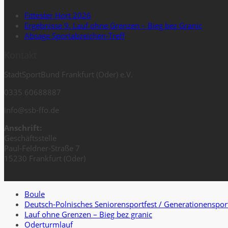
Fittester Hort 2026
Ergebnisse 9. Lauf ohne Grenzen – Bieg bez Granic
Absage Sportabzeichen-Treff
Kontakt
StadtSportBund Frankfurt (Oder) e.V.
0335 60688887
info@ssb-ffo.de
Anschrift:
Geschäftsstelle
Paul-Feldner-Straße 7
15230 Frankfurt (Oder)
Boule
Deutsch-Polnisches Seniorensportfest / Generationenspor
Lauf ohne Grenzen – Bieg bez granic
Oderturmlauf