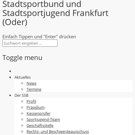
Stadtsportbund und
Stadtsportjugend Frankfurt
(Oder)
Einfach Tippen und "Enter" drücken
Toggle menu
Skip
to
Aktuelles
content
News
Termine
Der SSB
Profil
Präsidium
Kassenprüfer
Sportjugend-Team
Geschäftsstelle
Rechts- und Beschwerdeausschuss