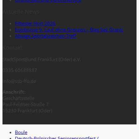
Aktuelle News
Fittester Hort 2026
Ergebnisse 9. Lauf ohne Grenzen – Bieg bez Granic
Absage Sportabzeichen-Treff
Kontakt
StadtSportBund Frankfurt (Oder) e.V.
0335 60688887
info@ssb-ffo.de
Anschrift:
Geschäftsstelle
Paul-Feldner-Straße 7
15230 Frankfurt (Oder)
Boule
Deutsch-Polnisches Seniorensportfest /